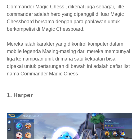
Commander Magic Chess , dikenal juga sebagai, litle
7. Eggie
commander adalah hero yang dipanggil di luar Magic
8. Buss
Chessboard bersama dengan para pahlawan untuk
9. Benny
berkompetisi di Magic Chessboard.
10. Pao
Mereka ialah karakter yang dikontrol komputer dalam
11. Yuki
mobile legenda Masing-masing dari mereka mempunyai
12. Connie
tiga kemampuan unik di mana satu kekuatan bisa
13. Bersi
dipakai untuk pertarungan di bawah ini adalah daftar list
14. Brown
nama Commander Magic Chess
15. Saki
16. Koboom
1. Harper
17. Rya
18 .Tharz
19. Austus
20. Dubi
21. Asta