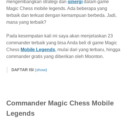
mengembangkan strategi dan
sinergi
dalam game
Magic Chess mobile legends. Ada beberapa yang
terbaik dan terkuat dengan kemampuan berbeda. Jadi,
mana yang terbaik?
Pada kesempatan kali ini saya akan menjelaskan 23
commander terbaik yang bisa Anda beli di game Magic
Chess
Mobile Legends
, mulai dari yang terbaru, hingga
commander gratis yang diberikan oleh Moonton.
DAFTAR ISI
(show)
Commander Magic Chess Mobile Legends
1. Harper
2. Ragnar
Commander Magic Chess Mobile
3. Remy
4. Eva
Legends
5. Abe
6. Mavis