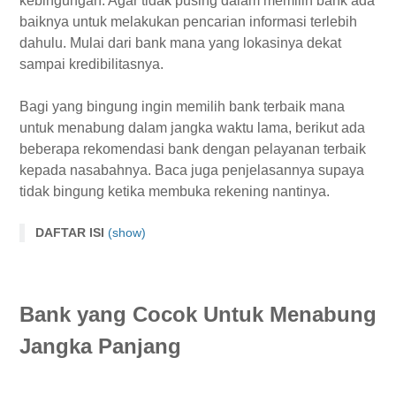
kebingungan. Agar tidak pusing dalam memilih bank ada
baiknya untuk melakukan pencarian informasi terlebih
dahulu. Mulai dari bank mana yang lokasinya dekat
sampai kredibilitasnya.
Bagi yang bingung ingin memilih bank terbaik mana
untuk menabung dalam jangka waktu lama, berikut ada
beberapa rekomendasi bank dengan pelayanan terbaik
kepada nasabahnya. Baca juga penjelasannya supaya
tidak bingung ketika membuka rekening nantinya.
DAFTAR ISI
(show)
Bank yang Cocok Untuk Menabung Jangka Panjang
1. BRI
Bank yang Cocok Untuk Menabung
2. BCA
3. Mandiri
Jangka Panjang
4. Danamon
5. BNI