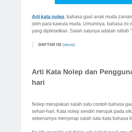
Arti kata nolep
, bahasa gaul anak muda zaman 
oleh para kawula muda. Umumnya, bahasa ini mer
yang diplesetkan. Salah satunya adalah istilah 
DAFTAR ISI
(show)
Arti Kata Nolep dan Penggunaannya dalam Per
Ciri-Ciri Nolep yang Perlu Diketahui
Arti Kata Nolep dan Penggun
Cara Mengatasi Sikap Nolep
Introspeksi Diri
hari
Buat Rencana Masa Depan
Melakukan Kegiatan Positif
Nolep merupakan salah satu contoh bahasa gau
sehari-hari. Kata nolep sendiri merujuk pada sik
sebenarnya menyerap salah satu kata bahasa Ingg