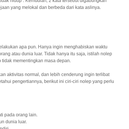
 “tidak hidup”. Kemudian, 2 kata tersebut digabungkan
ejaan yang melokal dan berbeda dari kata aslinya.
melakukan apa pun. Hanya ingin menghabiskan waktu
rang atau dunia luar. Tidak hanya itu saja, istilah nolep
p tidak mementingkan masa depan.
n aktivitas normal, dan lebih cenderung ingin terlibat
hui pengertiannya, berikut ini ciri-ciri nolep yang perlu
i pada orang lain.
 dunia luar.
diri.