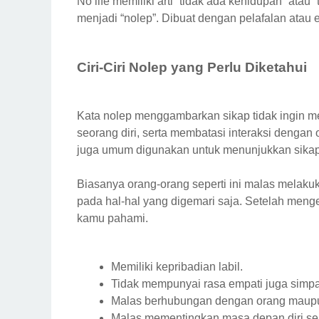
No life memiliki arti “tidak ada kehidupan” atau
menjadi “nolep”. Dibuat dengan pelafalan atau 
Ciri-Ciri Nolep yang Perlu Diketahui
Kata nolep menggambarkan sikap tidak ingin 
seorang diri, serta membatasi interaksi dengan o
juga umum digunakan untuk menunjukkan sika
Biasanya orang-orang seperti ini malas melakuka
pada hal-hal yang digemari saja. Setelah mengeta
kamu pahami.
Memiliki kepribadian labil.
Tidak mempunyai rasa empati juga simpat
Malas berhubungan dengan orang maupun
Malas mementingkan masa depan diri sen