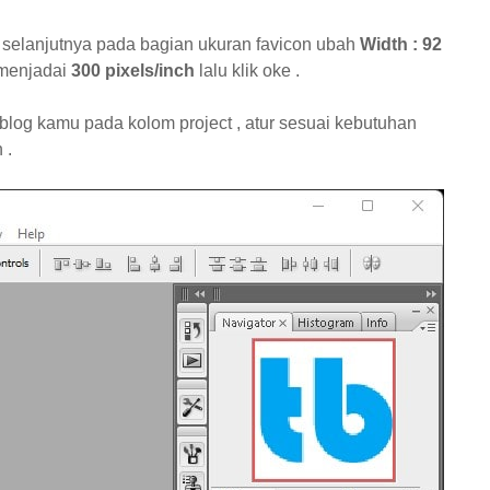
 selanjutnya pada bagian ukuran favicon ubah
Width : 92
 menjadai
300 pixels/inch
lalu klik oke .
l blog kamu pada kolom project , atur sesuai kebutuhan
 .