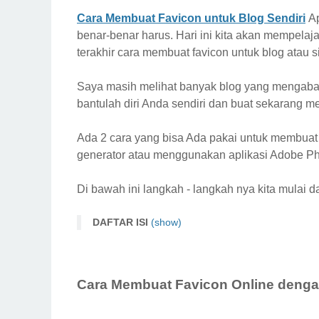
Cara Membuat Favicon untuk Blog Sendiri
Ap
benar-benar harus. Hari ini kita akan mempela
terakhir cara membuat favicon untuk blog atau 
Saya masih melihat banyak blog yang mengabaik
bantulah diri Anda sendiri dan buat sekarang me
Ada 2 cara yang bisa Ada pakai untuk membuat f
generator atau menggunakan aplikasi Adobe Ph
Di bawah ini langkah - langkah nya kita mulai d
DAFTAR ISI
(show)
Cara Membuat Favicon Online dengan Tools G
Cara Membuat Favicon dengan Adobe Photos
Cara Membuat Favicon Online denga