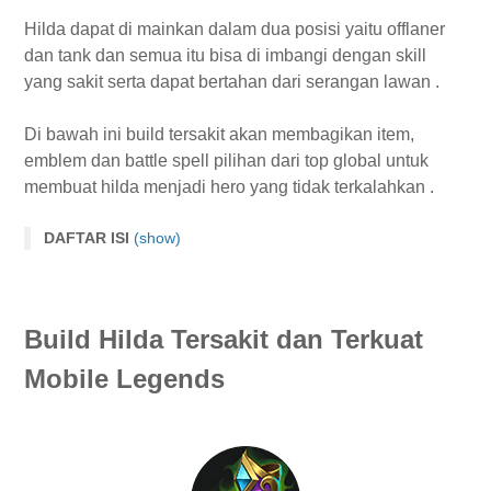
Hilda dapat di mainkan dalam dua posisi yaitu offlaner
dan tank dan semua itu bisa di imbangi dengan skill
yang sakit serta dapat bertahan dari serangan lawan .
Di bawah ini build tersakit akan membagikan item,
emblem dan battle spell pilihan dari top global untuk
membuat hilda menjadi hero yang tidak terkalahkan .
DAFTAR ISI
(show)
Build Hilda Tersakit dan Terkuat Mobile Legends
1. Tough Boots
Build Hilda Tersakit dan Terkuat
2 . Blade of the Heptaseas
3 . Blade of Despair
Mobile Legends
4 . Malefic Roar
5. Queen's Wings
6. Immortality