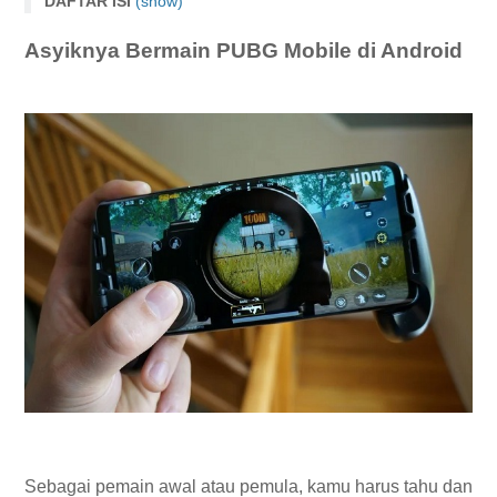
DAFTAR ISI
(show)
Asyiknya Bermain PUBG Mobile di Android
Asyiknya Bermain PUBG Mobile di Android
1. Mendarat di Lokasi yang Tepat
2. Loot Bangunan di Sekitar Kamu
3. Mengelola Barang Bawaan di Inventory
4. Menggunakan Item Defense dan Medical Kit
5. Perhatikan Map
6. Lari dan Gunakan Free Look
Sebagai pemain awal atau pemula, kamu harus tahu dan